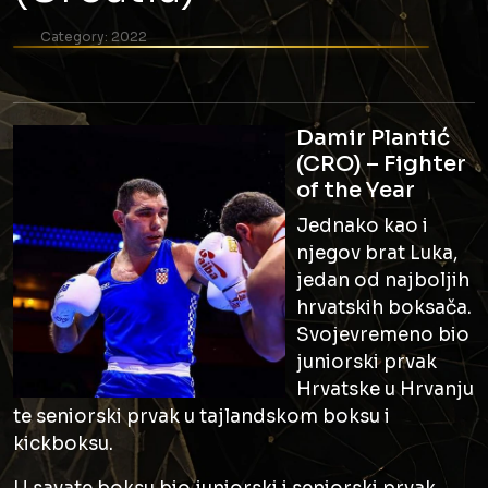
Category:
2022
Damir Plantić
(CRO) – Fighter
of the Year
Jednako kao i
njegov brat Luka,
jedan od najboljih
hrvatskih boksača.
Svojevremeno bio
juniorski prvak
Hrvatske u Hrvanju
te seniorski prvak u tajlandskom boksu i
kickboksu.