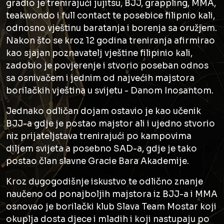
gradio je trenirajući jujitsu, BJJ, grappling, MMA,
teakwondo i full contact te posebice filipnio kali,
odnosno vještinu baratanja i borenja sa oružjem.
Nakon što se kroz 12 godina treniranja afirmirao
kao sjajan poznavatelj vještine filipinio kali,
zadobio je povjerenje i stvorio poseban odnos
sa osnivačem i jednim od najvećih majstora
borilačkih vještina u svijetu - Danom Inosantom.
Jednako odličan dojam ostavio je kao učenik
BJJ-a gdje je postao majstor ali i ujedno stvorio
niz prijateljstava trenirajući po kampovima
diljem svijeta a posebno SAD-a, gdje je tako
postao član slavne Gracie Bara Akademije.
Kroz dugogodišnje iskustvo te odlično znanje
naučeno od ponajboljih majstora iz BJJ-a i MMA
osnovao je borilački klub Slava Team Mostar koji
okuplja dosta djece i mladih i koji nastupaju po