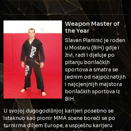
Weapon Master of
the Year
Slaven Planinić je rođen
u Mostaru (BiH) gdje i
živi, radi i djeluje po
pitanju borilačkih
sportova a smatra se
jednim od najpoznatijih
i najcjenjnijh majstora
borilačkih sportova iz
BiH.
U svojoj dugogodišnjoj karijeri posebno se
istaknuo kao pionir MMA scene boreći se po
turnirma diljem Europe, a uspješnu karijeru