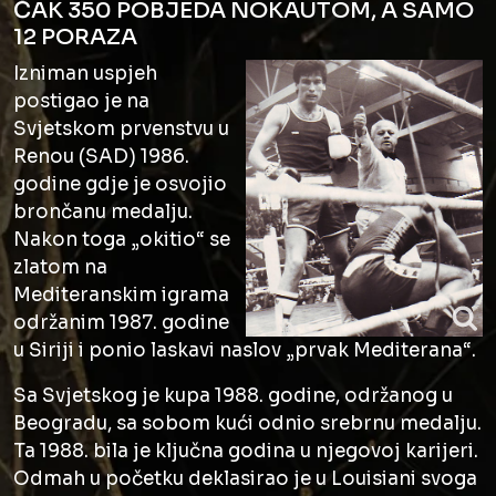
ČAK 350 POBJEDA NOKAUTOM, A SAMO
12 PORAZA
Izniman uspjeh
postigao je na
Svjetskom prvenstvu u
Renou (SAD) 1986.
godine gdje je osvojio
brončanu medalju.
Nakon toga „okitio“ se
zlatom na
Mediteranskim igrama
održanim 1987. godine
u Siriji i ponio laskavi naslov „prvak Mediterana“.
Sa Svjetskog je kupa 1988. godine, održanog u
Beogradu, sa sobom kući odnio srebrnu medalju.
Ta 1988. bila je ključna godina u njegovoj karijeri.
Odmah u početku deklasirao je u Louisiani svoga