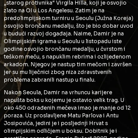
„starog protivnika“ Virgila Hilla, koji je osvojio
zlato na OI u Los Angelesu. Zatim je na
predolimpijskom turniru u Seoulu (Južna Koreja)
osvojio brončanu medalju, što je bio dobar uvod
u budući razvoj događaja. Naime, Damir je na
Olimpijskim igrama u Seoulu u listopadu iste
godine osvojio brončanu medalju, u čvrstom i
teškom meču, s napuklim rebrima i ozlijeđenom
arkadom. Njegov je nastup tim mečom i završen
jer su mu liječnici zbog niza zdravstvenih
problema zabranili nastup u finalu.
Nakon Seoula, Damir na vrhuncu karijere
napušta boks u kojemu je ostavio velik trag. U
oko 450 odrađenih mečeva imao je manje od 12
poraza. Uz proslavljene Matu Parlova i Antu
Josipovića, jedini je i posljednji Hrvat s
olimpijskim odličjem u boksu. Dobitnik je i