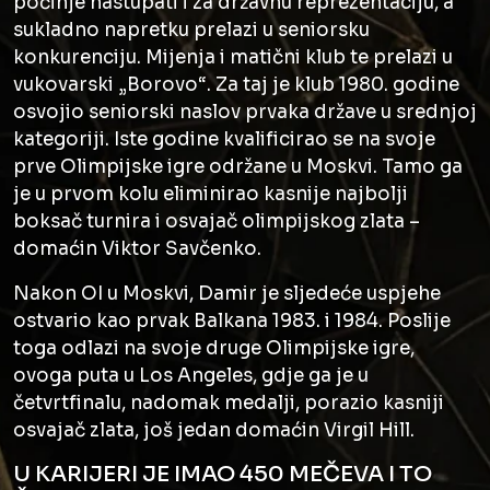
počinje nastupati i za državnu reprezentaciju, a
sukladno napretku prelazi u seniorsku
konkurenciju. Mijenja i matični klub te prelazi u
vukovarski „Borovo“. Za taj je klub 1980. godine
osvojio seniorski naslov prvaka države u srednjoj
kategoriji. Iste godine kvalificirao se na svoje
prve Olimpijske igre održane u Moskvi. Tamo ga
je u prvom kolu eliminirao kasnije najbolji
boksač turnira i osvajač olimpijskog zlata –
domaćin Viktor Savčenko.
Nakon OI u Moskvi, Damir je sljedeće uspjehe
ostvario kao prvak Balkana 1983. i 1984. Poslije
toga odlazi na svoje druge Olimpijske igre,
ovoga puta u Los Angeles, gdje ga je u
četvrtfinalu, nadomak medalji, porazio kasniji
osvajač zlata, još jedan domaćin Virgil Hill.
U KARIJERI JE IMAO 450 MEČEVA I TO