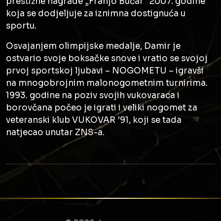
prestižne nagrade „Franjo Bučar“ 2007. godine
koja se dodjeljuje za iznimna dostignuća u
sportu.
Osvajanjem olimpijske medalje, Damir je
ostvario svoje boksačke snove i vratio se svojoj
prvoj sportskoj ljubavi – NOGOMETU – igravši
na mnogobrojnim malonogometnim turnirima.
1993. godine na poziv svojih vukovaraca i
borovčana počeo je igrati i veliki nogomet za
veteranski klub VUKOVAR ’91, koji se tada
natjecao unutar ZNS-a.