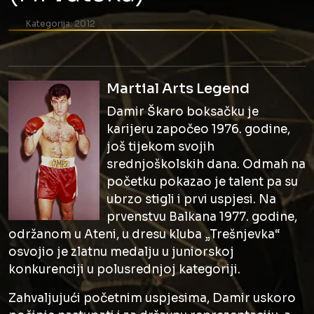
Kategorija:
2012
Martial Arts Legend
Damir Škaro boksačku je
karijeru započeo 1976. godine,
još tijekom svojih
srednjoškolskih dana. Odmah na
početku pokazao je talent pa su
ubrzo stigli i prvi uspjesi. Na
prvenstvu Balkana 1977. godine,
održanom u Ateni, u dresu kluba „Trešnjevka“
osvojio je zlatnu medalju u juniorskoj
konkurenciji u polusrednjoj kategoriji.
Zahvaljujući početnim uspjesima, Damir uskoro